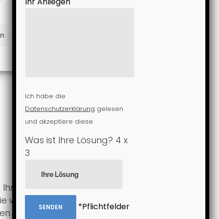
Ihr Anliegen
en
Ich habe die
Datenschutzerklärung
gelesen
und akzeptiere diese.
Was ist Ihre Lösung?
4
x
3
n Ihrem Rechner in die Cloud
ie wenn Sie oder andere ein
*Pflichtfelder
n verarbeitet“). Diese Symbole