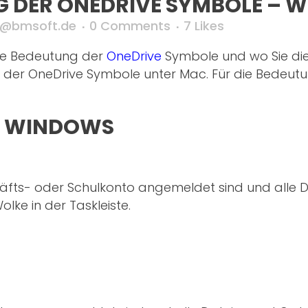
G DER ONEDRIVE SYMBOLE – 
o@bmsoft.de
0 Comments
7
Likes
 die Bedeutung der
OneDrive
Symbole und wo Sie dies
der OneDrive Symbole unter Mac. Für die Bedeut
– WINDOWS
äfts- oder Schulkonto angemeldet sind und alle D
olke in der Taskleiste.