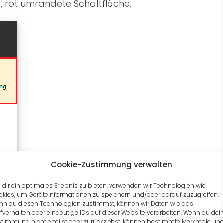
e, rot umrandete Schaltfläche.
Cookie-Zustimmung verwalten
dir ein optimales Erlebnis zu bieten, verwenden wir Technologien wie
kies, um Geräteinformationen zu speichern und/oder darauf zuzugreifen.
nn du diesen Technologien zustimmst, können wir Daten wie das
fverhalten oder eindeutige IDs auf dieser Website verarbeiten. Wenn du dei
stimmung nicht erteilst oder zurückziehst, können bestimmte Merkmale un