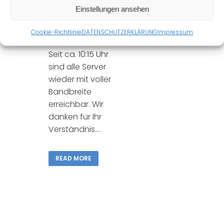
Einstellungen ansehen
Die Störung konnte
früher als erwartet
Cookie-Richtlinie
DATENSCHUTZERKLÄRUNG
Impressum
behoben werden.
Seit ca. 10:15 Uhr
sind alle Server
wieder mit voller
Bandbreite
erreichbar. Wir
danken für Ihr
Verständnis....
READ MORE