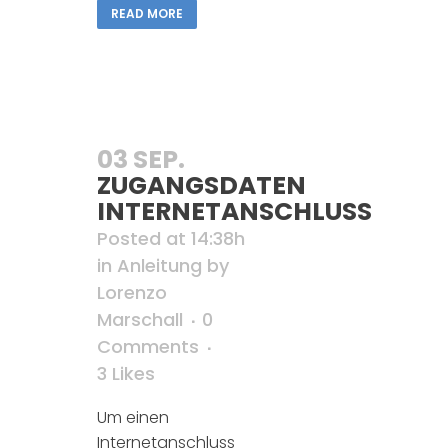
READ MORE
03 SEP.
ZUGANGSDATEN
INTERNETANSCHLUSS
Posted at 14:38h
in
Anleitung
by
Lorenzo
Marschall
0
Comments
3
Likes
Um einen
Internetanschluss