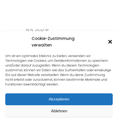
22 OKT.
STÖRUNG
Cookie-Zustimmung
IM
verwalten
RECHENZENTRUM
Um dir ein optimales Erlebnis zu bieten, verwenden wir
NÜRNBERG
Technologien wie Cookies, um Geräteinformationen zu speichern
BEHOBEN
und/oder darauf zuzugreifen. Wenn du diesen Technologien
zustimmst, können wir Daten wie das Surfverhalten oder eindeutige
(22.10.2018)
IDs auf dieser Website verarbeiten. Wenn du deine Zustimmung
Posted at 10:35h
nicht erteilst oder zurückziehst, können bestimmte Merkmale und
Funktionen beeinträchtigt werden.
in
News
by
Lorenzo
Akzeptieren
Marschall
0
Comments
Ablehnen
49
Likes