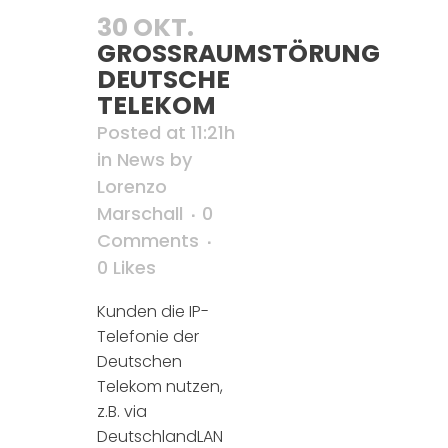
30 OKT.
GROSSRAUMSTÖRUNG D
EUTSCHE T
ELEKOM
Posted at 11:21h
in
News
by
Lorenzo
Marschall
0
Comments
0
Likes
Kunden die IP-
Telefonie der
Deutschen
Telekom nutzen,
z.B. via
DeutschlandLAN