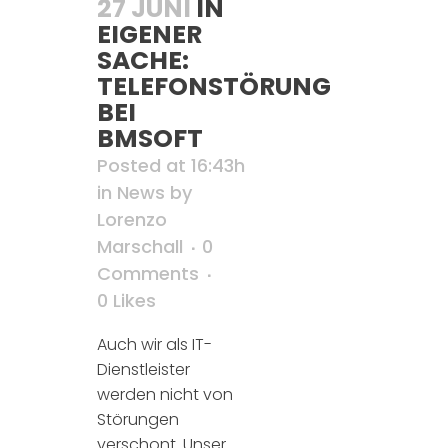
27 JUNI
IN
EIGENER
SACHE:
TELEFONSTÖRUNG
BEI
BMSOFT
Posted at 16:43h
in
News
by
Lorenzo
Marschall
0
Comments
0
Likes
Auch wir als IT-
Dienstleister
werden nicht von
Störungen
verschont. Unser