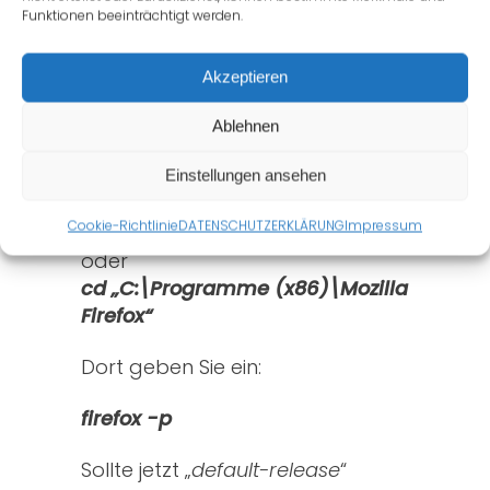
Funktionen beeinträchtigt werden.
bei „Zur Suche Text hier eingeben“
bitte „cmd.exe“ ein. Danach
öffnet sich ein schwarzes Fenster
Akzeptieren
mit weisser Schrift.
Ablehnen
Geben Sie hier bitte ein:
Einstellungen ansehen
cd „C:\Programme\Mozilla
Cookie-Richtlinie
DATENSCHUTZERKLÄRUNG
Impressum
Firefox“
oder
cd „C:\Programme (x86)\Mozilla
Firefox“
Dort geben Sie ein:
firefox -p
Sollte jetzt „
default-release
“