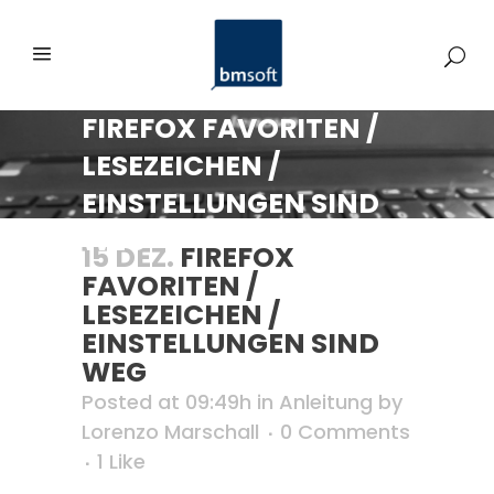
FIREFOX FAVORITEN /
LESEZEICHEN /
EINSTELLUNGEN SIND
WEG
15 DEZ.
FIREFOX
FAVORITEN /
LESEZEICHEN /
EINSTELLUNGEN SIND
WEG
Posted at 09:49h
in
Anleitung
by
Lorenzo Marschall
0 Comments
1
Like