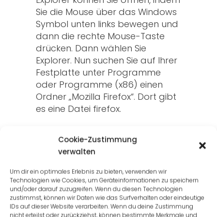
Sie die Mouse über das Windows
Symbol unten links bewegen und
dann die rechte Mouse-Taste
drücken. Dann wählen Sie
Explorer. Nun suchen Sie auf Ihrer
Festplatte unter Programme
oder Programme (x86) einen
Ordner „Mozilla Firefox“. Dort gibt
es eine Datei firefox.
Cookie-Zustimmung
FIREFOX FAVORITEN
verwalten
REPARIEREN
Um dir ein optimales Erlebnis zu bieten, verwenden wir
Technologien wie Cookies, um Geräteinformationen zu speichern
und/oder darauf zuzugreifen. Wenn du diesen Technologien
zustimmst, können wir Daten wie das Surfverhalten oder eindeutige
Genauso öffnen Sie nun das
IDs auf dieser Website verarbeiten. Wenn du deine Zustimmung
Windows Menü. Dort geben Sie
nicht erteilst oder zurückziehst, können bestimmte Merkmale und