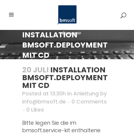
INSTALLATION
BMSOFT.DEPLOYMENT
MIT CD
20 JULI
INSTALLATION
BMSOFT.DEPLOYMENT
MIT CD
Posted at 13:30h
in
Anleitung
by
info@bmsoft.de
0 Comments
0
Likes
Bitte legen Sie die im
bmsoft.service-kit enthaltene