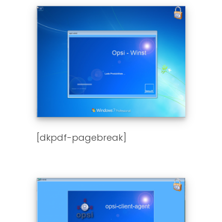
[dkpdf-pagebreak]