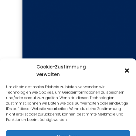
Cookie-Zustimmung
verwalten
In diesem Fenster werden alle „powercfg
Einstellungen anzupassen.
Um dir ein optimales Erlebnis zu bieten, verwenden wir
Technologien wie Cookies, um Geräteinformationen zu speichern
und/oder darauf zuzugreifen. Wenn du diesen Technologien
zustimmst, können wir Daten wie das Surfverhalten oder eindeutige
Geben Sie nun folgenden Befehl
IDs auf dieser Website verarbeiten. Wenn du deine Zustimmung
ein und bestätigen Sie mit
nicht erteilst oder zurückziehst, können bestimmte Merkmale und
Funktionen beeinträchtigt werden.
Eingabe: