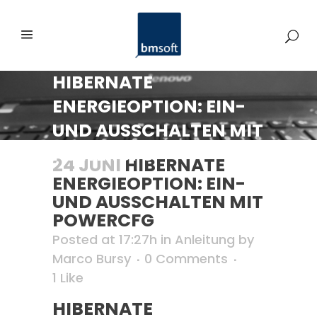
HIBERNATE
ENERGIEOPTION: EIN-
UND AUSSCHALTEN MIT
POWERCFG
24 JUNI
HIBERNATE
ENERGIEOPTION: EIN-
UND AUSSCHALTEN MIT
POWERCFG
Posted at 17:27h
in
Anleitung
by
Marco Bursy
0 Comments
1
Like
HIBERNATE