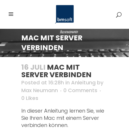
MAC MIT SERVER
VERBINDEN
16 JULI
MAC MIT
SERVER VERBINDEN
Posted at 16:28h
in
Anleitung
by
Max Neumann
0 Comments
0
Likes
In dieser Anleitung lernen Sie, wie
Sie Ihren Mac mit einem Server
verbinden können.