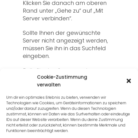
Klicken Sie danach am oberen
Rand unter „Gehe zu“ auf „Mit
Server verbinden“.
Sollte Ihnen der gewünschte
Server nicht angezeigt werden,
müssen Sie ihn in das Suchfeld
eingeben.
Falls Sie den Server suchen
Cookie-Zustimmung
mussten, empfiehlt es sich, ihn zu
verwalten
markieren und über das Plus
hinzuzufügen, damit er beim
Um dir ein optimales Erlebnis zu bieten, verwenden wir
nächsten Mal leichter zu finden
Technologien wie Cookies, um Geräteinformationen zu speichern
ist.
und/oder darauf zuzugreifen. Wenn du diesen Technologien
zustimmst, können wir Daten wie das Surfverhalten oder eindeutige
IDs auf dieser Website verarbeiten. Wenn du deine Zustimmung
Geben Sie in dem sich öffnenden
nicht erteilst oder zurückziehst, können bestimmte Merkmale und
Fenster ihre Zugangsdaten für
Funktionen beeinträchtigt werden.