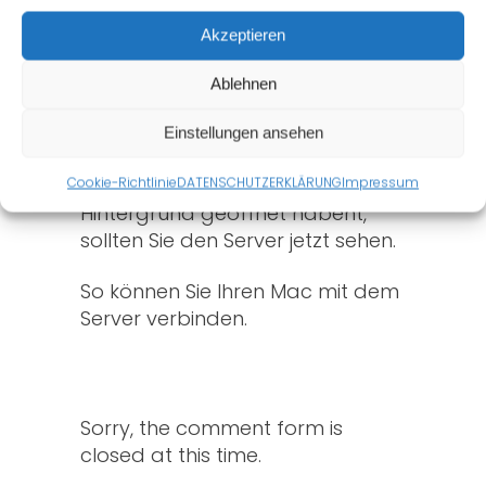
den jeweiligen Server ein.
Akzeptieren
Wählen Sie im Nachfolgenden
Fenster aus, worauf sie Zugriff
Ablehnen
haben möchten und bestätigen
Sie mit ok.
Einstellungen ansehen
Cookie-Richtlinie
DATENSCHUTZERKLÄRUNG
Impressum
Im Finder, den Sie Anfangs im
Hintergrund geöffnet habent,
sollten Sie den Server jetzt sehen.
So können Sie Ihren Mac mit dem
Server verbinden.
Sorry, the comment form is
closed at this time.